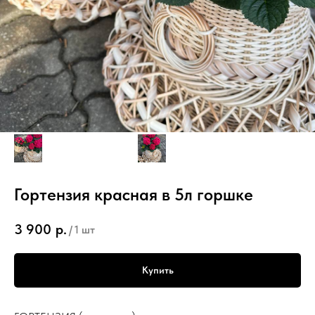
Гортензия красная в 5л горшке
3 900
р.
/
1 шт
Купить